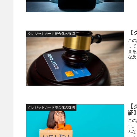
【
クレジットカード現金化の疑問
この
して
査を
な反
【
クレジットカード現金化の疑問
証
この
す。
みな
しょう