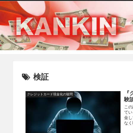
検証
『
クレジットカード現金化の疑問
験
この
てい
金し
なく